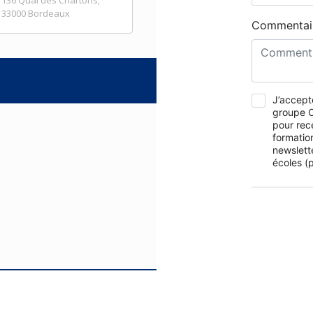
136 Quai des Chartons,
33000 Bordeaux
Commentai
J’accepte
groupe O
pour rec
formation
newslett
écoles (p